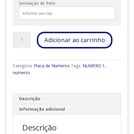
Simulação de frete
PLACA
Adicionar ao carrinho
DE
NÚMEROS
COMPLETA
3
Categoria:
Placa de Números
Tags:
NUMERO 1
,
DÍGITO
numeros
COM
BORDA
quantidade
Descrição
Informação adicional
Descrição