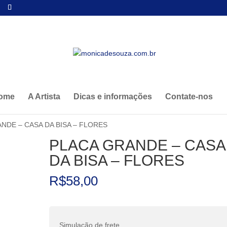
ome
A Artista
Dicas e informações
Contate-nos
NDE – CASA DA BISA – FLORES
PLACA GRANDE – CASA
DA BISA – FLORES
R$
58,00
Simulação de frete