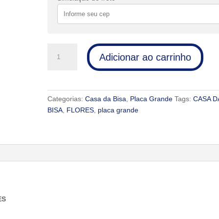
PLACA
Adicionar ao carrinho
GRANDE
-
CASA
DA
Categorias:
Casa da Bisa
,
Placa Grande
Tags:
CASA D
BISA
BISA
,
FLORES
,
placa grande
-
FLORES
quantidade
ES