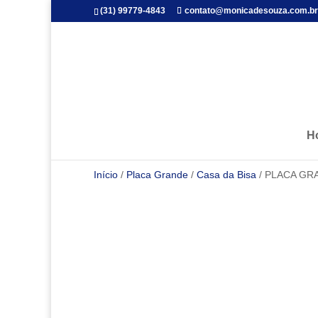
(31) 99779-4843
contato@monicadesouza.com.br
H
Início
/
Placa Grande
/
Casa da Bisa
/ PLACA GRA