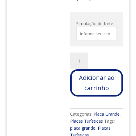
Simulação de frete
PLACA
GRANDE
-
Adicionar ao
PAMPULHA
-
carrinho
BELO
HORIZONTE
quantidade
Categorias:
Placa Grande
,
Placas Turísticas
Tags:
placa grande
,
Placas
Turísticas