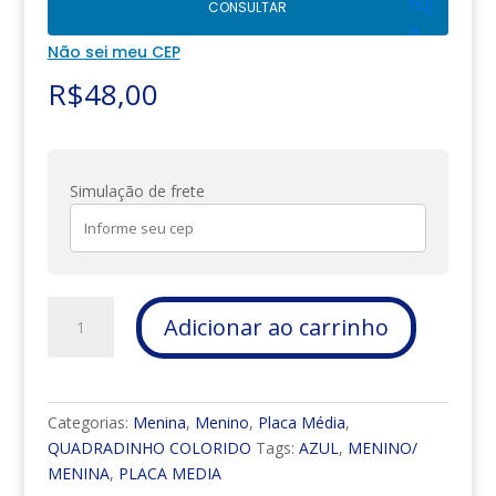
CONSULTAR
Não sei meu CEP
R$
48,00
Simulação de frete
PLACA
Adicionar ao carrinho
MÉDIA
-
MENINO/
MENINA
Categorias:
Menina
,
Menino
,
Placa Média
,
-
QUADRADINHO COLORIDO
Tags:
AZUL
,
MENINO/
AZUL
MENINA
,
PLACA MEDIA
quantidade