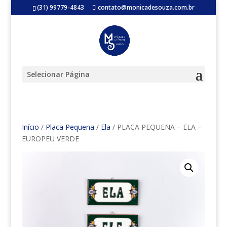
(31) 99779-4843
contato@monicadesouza.com.br
Selecionar Página
Início
/
Placa Pequena
/
Ela
/ PLACA PEQUENA – ELA –
EUROPEU VERDE