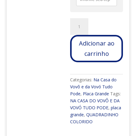
PLACA
GRANDE
-
Adicionar ao
NA
CASA
carrinho
DO
VOVÔ
E
DA
Categorias:
Na Casa do
VOVÓ
Vovô e da Vovó Tudo
TUDO
Pode
,
Placa Grande
Tags:
PODE
NA CASA DO VOVÔ E DA
-
VOVÓ TUDO PODE
,
placa
QUADRADINHO
grande
,
QUADRADINHO
COLORIDO
COLORIDO
quantidade