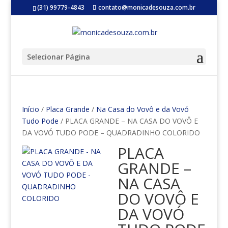
(31) 99779-4843
contato@monicadesouza.com.br
Selecionar Página
Início
/
Placa Grande
/
Na Casa do Vovô e da Vovó
Tudo Pode
/ PLACA GRANDE – NA CASA DO VOVÔ E
DA VOVÓ TUDO PODE – QUADRADINHO COLORIDO
PLACA
GRANDE –
NA CASA
DO VOVÔ E
DA VOVÓ